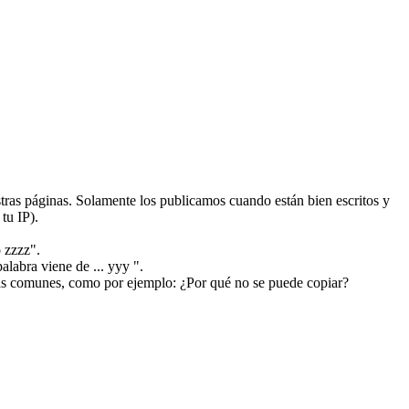
ras páginas. Solamente los publicamos cuando están bien escritos y
tu IP).
 zzzz".
alabra viene de ... yyy ".
más comunes, como por ejemplo: ¿Por qué no se puede copiar?