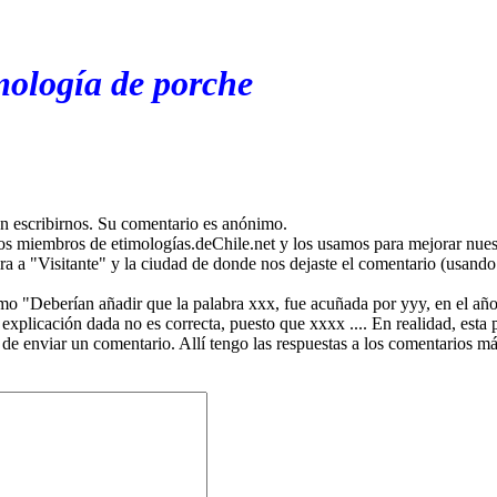
mología de porche
en escribirnos. Su comentario es anónimo.
os miembros de etimologías.deChile.net y los usamos para mejorar nuest
ira a "Visitante" y la ciudad de donde nos dejaste el comentario (usando 
mo "Deberían añadir que la palabra xxx, fue acuñada por yyy, en el año
plicación dada no es correcta, puesto que xxxx .... En realidad, esta p
 de enviar un comentario. Allí tengo las respuestas a los comentarios 