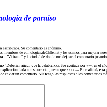
mología de paraíso
en escribirnos. Su comentario es anónimo.
os miembros de etimologías.deChile.net y los usamos para mejorar nuest
ira a "Visitante" y la ciudad de donde nos dejaste el comentario (usando 
mo "Deberían añadir que la palabra xxx, fue acuñada por yyy, en el año
plicación dada no es correcta, puesto que xxxx .... En realidad, esta p
 de enviar un comentario. Allí tengo las respuestas a los comentarios 