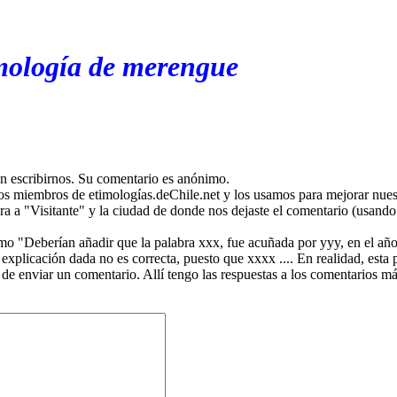
imología de merengue
en escribirnos. Su comentario es anónimo.
os miembros de etimologías.deChile.net y los usamos para mejorar nuest
ira a "Visitante" y la ciudad de donde nos dejaste el comentario (usando 
mo "Deberían añadir que la palabra xxx, fue acuñada por yyy, en el año
plicación dada no es correcta, puesto que xxxx .... En realidad, esta p
 de enviar un comentario. Allí tengo las respuestas a los comentarios 