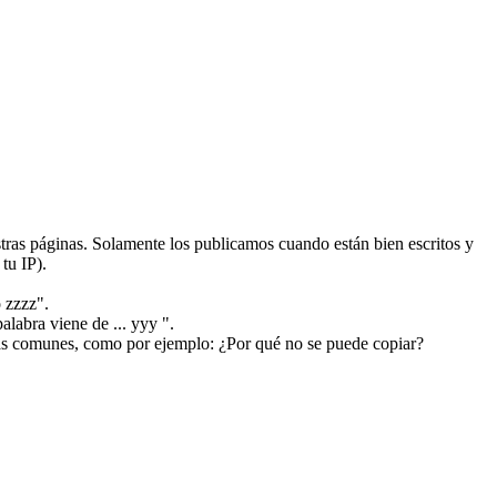
ras páginas. Solamente los publicamos cuando están bien escritos y
tu IP).
 zzzz".
alabra viene de ... yyy ".
más comunes, como por ejemplo: ¿Por qué no se puede copiar?