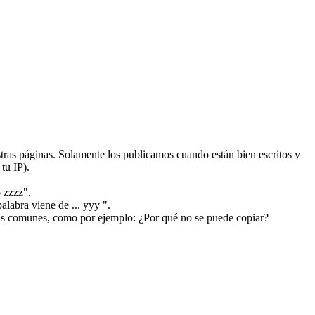
ras páginas. Solamente los publicamos cuando están bien escritos y
tu IP).
 zzzz".
alabra viene de ... yyy ".
más comunes, como por ejemplo: ¿Por qué no se puede copiar?