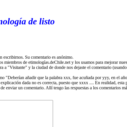
ología de listo
en escribirnos. Su comentario es anónimo.
os miembros de etimologías.deChile.net y los usamos para mejorar nuest
ira a "Visitante" y la ciudad de donde nos dejaste el comentario (usando 
mo "Deberían añadir que la palabra xxx, fue acuñada por yyy, en el año
plicación dada no es correcta, puesto que xxxx .... En realidad, esta p
 de enviar un comentario. Allí tengo las respuestas a los comentarios 