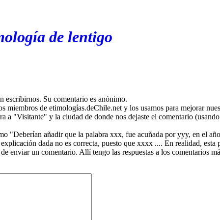
mología de lentigo
en escribirnos. Su comentario es anónimo.
os miembros de etimologías.deChile.net y los usamos para mejorar nuest
ira a "Visitante" y la ciudad de donde nos dejaste el comentario (usando 
mo "Deberían añadir que la palabra xxx, fue acuñada por yyy, en el año
plicación dada no es correcta, puesto que xxxx .... En realidad, esta p
 de enviar un comentario. Allí tengo las respuestas a los comentarios 