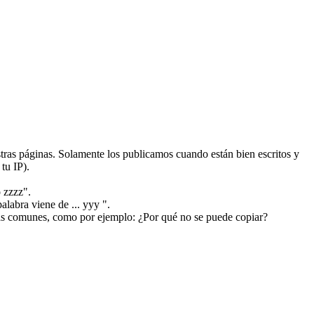
ras páginas. Solamente los publicamos cuando están bien escritos y
tu IP).
 zzzz".
alabra viene de ... yyy ".
más comunes, como por ejemplo: ¿Por qué no se puede copiar?