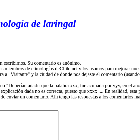
mología de laringal
en escribirnos. Su comentario es anónimo.
os miembros de etimologías.deChile.net y los usamos para mejorar nuest
ira a "Visitante" y la ciudad de donde nos dejaste el comentario (usando 
mo "Deberían añadir que la palabra xxx, fue acuñada por yyy, en el año
plicación dada no es correcta, puesto que xxxx .... En realidad, esta p
 de enviar un comentario. Allí tengo las respuestas a los comentarios 