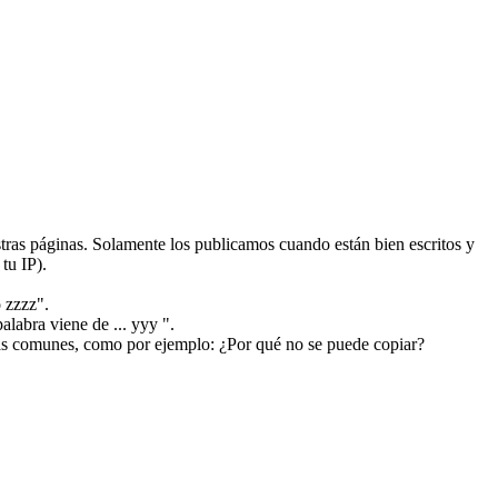
ras páginas. Solamente los publicamos cuando están bien escritos y
tu IP).
 zzzz".
alabra viene de ... yyy ".
más comunes, como por ejemplo: ¿Por qué no se puede copiar?