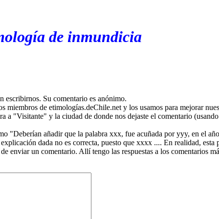
mología de inmundicia
en escribirnos. Su comentario es anónimo.
os miembros de etimologías.deChile.net y los usamos para mejorar nuest
ira a "Visitante" y la ciudad de donde nos dejaste el comentario (usando 
mo "Deberían añadir que la palabra xxx, fue acuñada por yyy, en el año
plicación dada no es correcta, puesto que xxxx .... En realidad, esta p
 de enviar un comentario. Allí tengo las respuestas a los comentarios 