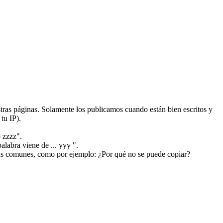
ras páginas. Solamente los publicamos cuando están bien escritos y
tu IP).
 zzzz".
alabra viene de ... yyy ".
más comunes, como por ejemplo: ¿Por qué no se puede copiar?