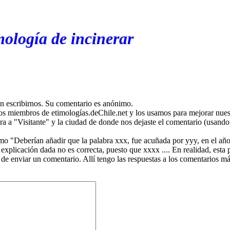
mología de incinerar
en escribirnos. Su comentario es anónimo.
os miembros de etimologías.deChile.net y los usamos para mejorar nuest
ira a "Visitante" y la ciudad de donde nos dejaste el comentario (usando 
mo "Deberían añadir que la palabra xxx, fue acuñada por yyy, en el año
plicación dada no es correcta, puesto que xxxx .... En realidad, esta p
 de enviar un comentario. Allí tengo las respuestas a los comentarios 