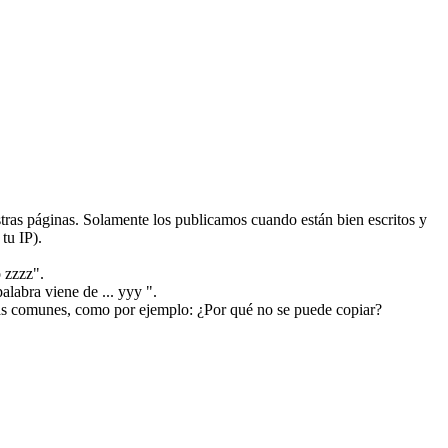
ras páginas. Solamente los publicamos cuando están bien escritos y
tu IP).
 zzzz".
alabra viene de ... yyy ".
más comunes, como por ejemplo: ¿Por qué no se puede copiar?