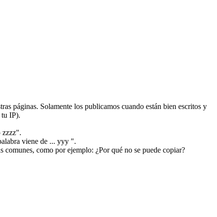
ras páginas. Solamente los publicamos cuando están bien escritos y
tu IP).
 zzzz".
alabra viene de ... yyy ".
más comunes, como por ejemplo: ¿Por qué no se puede copiar?