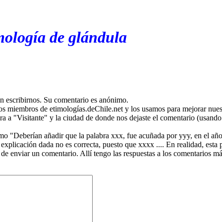
mología de glándula
en escribirnos. Su comentario es anónimo.
os miembros de etimologías.deChile.net y los usamos para mejorar nuest
ira a "Visitante" y la ciudad de donde nos dejaste el comentario (usando 
mo "Deberían añadir que la palabra xxx, fue acuñada por yyy, en el año
plicación dada no es correcta, puesto que xxxx .... En realidad, esta p
 de enviar un comentario. Allí tengo las respuestas a los comentarios 