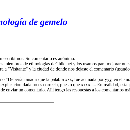
mología de gemelo
en escribirnos. Su comentario es anónimo.
os miembros de etimologías.deChile.net y los usamos para mejorar nuest
ira a "Visitante" y la ciudad de donde nos dejaste el comentario (usando 
mo "Deberían añadir que la palabra xxx, fue acuñada por yyy, en el año
plicación dada no es correcta, puesto que xxxx .... En realidad, esta p
 de enviar un comentario. Allí tengo las respuestas a los comentarios 