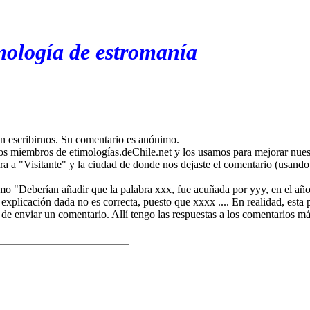
mología de estromanía
en escribirnos. Su comentario es anónimo.
os miembros de etimologías.deChile.net y los usamos para mejorar nuest
ira a "Visitante" y la ciudad de donde nos dejaste el comentario (usando 
mo "Deberían añadir que la palabra xxx, fue acuñada por yyy, en el año
plicación dada no es correcta, puesto que xxxx .... En realidad, esta p
 de enviar un comentario. Allí tengo las respuestas a los comentarios 