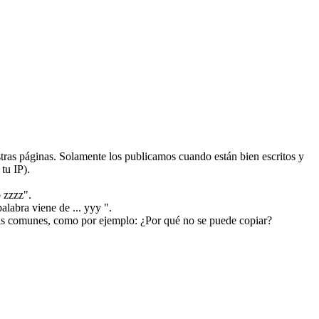
ras páginas. Solamente los publicamos cuando están bien escritos y
tu IP).
 zzzz".
alabra viene de ... yyy ".
más comunes, como por ejemplo: ¿Por qué no se puede copiar?