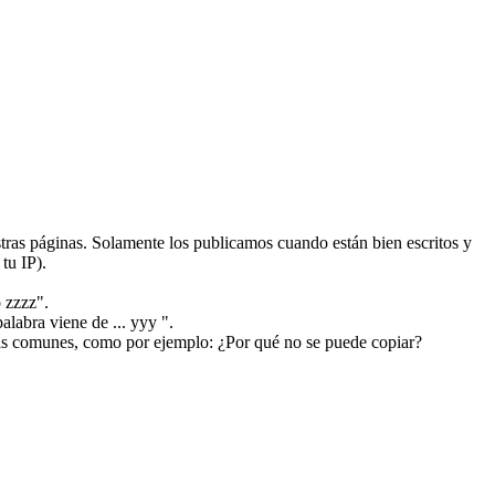
ras páginas. Solamente los publicamos cuando están bien escritos y
tu IP).
 zzzz".
alabra viene de ... yyy ".
más comunes, como por ejemplo: ¿Por qué no se puede copiar?