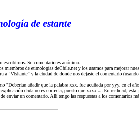
mología de estante
en escribirnos. Su comentario es anónimo.
os miembros de etimologías.deChile.net y los usamos para mejorar nuest
ira a "Visitante" y la ciudad de donde nos dejaste el comentario (usando 
mo "Deberían añadir que la palabra xxx, fue acuñada por yyy, en el año
plicación dada no es correcta, puesto que xxxx .... En realidad, esta p
 de enviar un comentario. Allí tengo las respuestas a los comentarios 