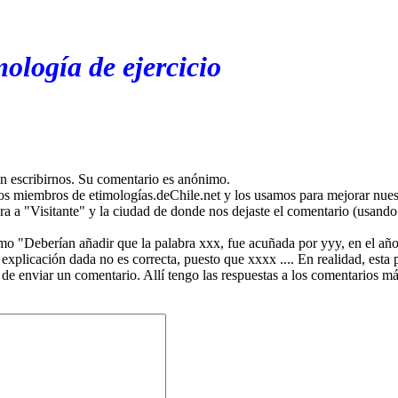
ología de ejercicio
en escribirnos. Su comentario es anónimo.
os miembros de etimologías.deChile.net y los usamos para mejorar nuest
ira a "Visitante" y la ciudad de donde nos dejaste el comentario (usando 
mo "Deberían añadir que la palabra xxx, fue acuñada por yyy, en el año
plicación dada no es correcta, puesto que xxxx .... En realidad, esta p
 de enviar un comentario. Allí tengo las respuestas a los comentarios 