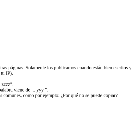
ras páginas. Solamente los publicamos cuando están bien escritos y
tu IP).
 zzzz".
alabra viene de ... yyy ".
más comunes, como por ejemplo: ¿Por qué no se puede copiar?