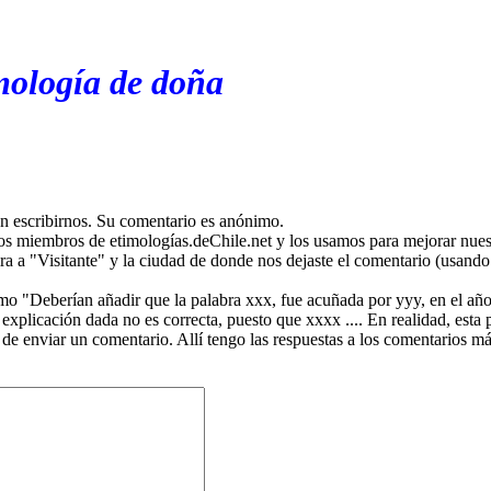
mología de doña
en escribirnos. Su comentario es anónimo.
os miembros de etimologías.deChile.net y los usamos para mejorar nuest
ira a "Visitante" y la ciudad de donde nos dejaste el comentario (usando 
mo "Deberían añadir que la palabra xxx, fue acuñada por yyy, en el año
plicación dada no es correcta, puesto que xxxx .... En realidad, esta p
 de enviar un comentario. Allí tengo las respuestas a los comentarios 