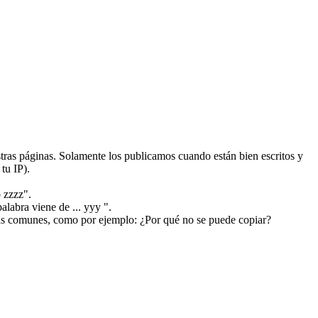
ras páginas. Solamente los publicamos cuando están bien escritos y
tu IP).
 zzzz".
alabra viene de ... yyy ".
más comunes, como por ejemplo: ¿Por qué no se puede copiar?