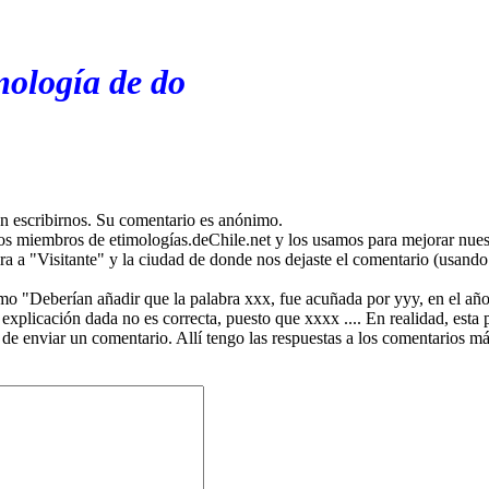
mología de do
en escribirnos. Su comentario es anónimo.
os miembros de etimologías.deChile.net y los usamos para mejorar nuest
ira a "Visitante" y la ciudad de donde nos dejaste el comentario (usando 
mo "Deberían añadir que la palabra xxx, fue acuñada por yyy, en el año
plicación dada no es correcta, puesto que xxxx .... En realidad, esta p
 de enviar un comentario. Allí tengo las respuestas a los comentarios 