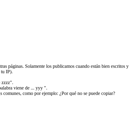
ras páginas. Solamente los publicamos cuando están bien escritos y
tu IP).
 zzzz".
alabra viene de ... yyy ".
más comunes, como por ejemplo: ¿Por qué no se puede copiar?