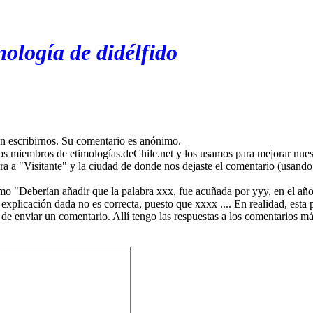
ología de didélfido
en escribirnos. Su comentario es anónimo.
os miembros de etimologías.deChile.net y los usamos para mejorar nuest
ira a "Visitante" y la ciudad de donde nos dejaste el comentario (usando 
mo "Deberían añadir que la palabra xxx, fue acuñada por yyy, en el año
plicación dada no es correcta, puesto que xxxx .... En realidad, esta p
 de enviar un comentario. Allí tengo las respuestas a los comentarios 