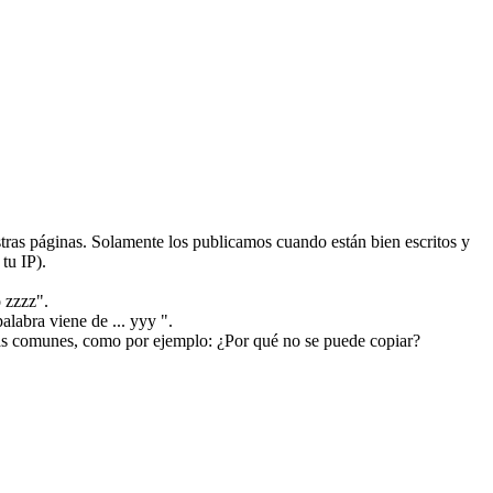
ras páginas. Solamente los publicamos cuando están bien escritos y
tu IP).
 zzzz".
alabra viene de ... yyy ".
más comunes, como por ejemplo: ¿Por qué no se puede copiar?