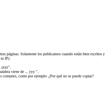
ras páginas. Solamente los publicamos cuando están bien escritos y
tu IP).
 zzzz".
alabra viene de ... yyy ".
más comunes, como por ejemplo: ¿Por qué no se puede copiar?