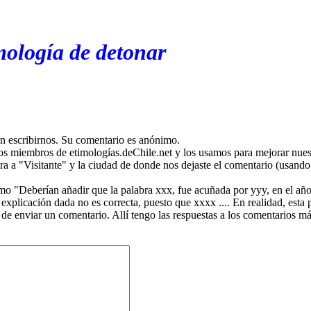
mología de detonar
en escribirnos. Su comentario es anónimo.
os miembros de etimologías.deChile.net y los usamos para mejorar nuest
ira a "Visitante" y la ciudad de donde nos dejaste el comentario (usando 
mo "Deberían añadir que la palabra xxx, fue acuñada por yyy, en el año
plicación dada no es correcta, puesto que xxxx .... En realidad, esta p
 de enviar un comentario. Allí tengo las respuestas a los comentarios 