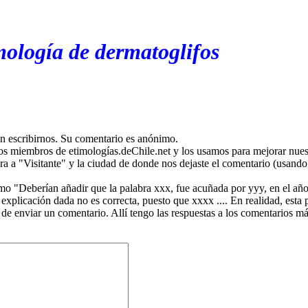
mología de dermatoglifos
en escribirnos. Su comentario es anónimo.
os miembros de etimologías.deChile.net y los usamos para mejorar nuest
ira a "Visitante" y la ciudad de donde nos dejaste el comentario (usando 
mo "Deberían añadir que la palabra xxx, fue acuñada por yyy, en el año
plicación dada no es correcta, puesto que xxxx .... En realidad, esta p
 de enviar un comentario. Allí tengo las respuestas a los comentarios 