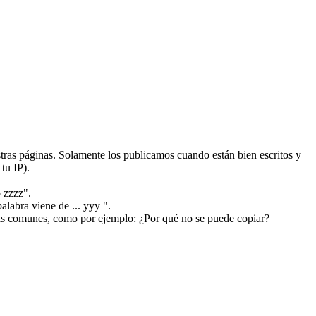
ras páginas. Solamente los publicamos cuando están bien escritos y
tu IP).
 zzzz".
alabra viene de ... yyy ".
más comunes, como por ejemplo: ¿Por qué no se puede copiar?