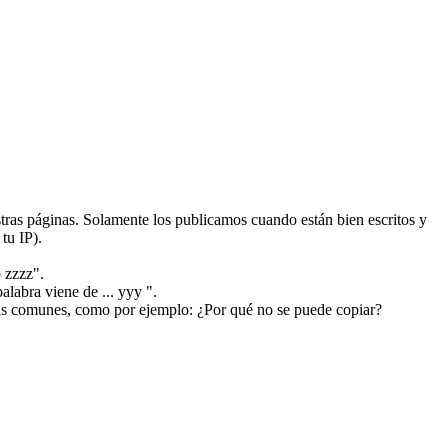
ras páginas. Solamente los publicamos cuando están bien escritos y
tu IP).
 zzzz".
alabra viene de ... yyy ".
más comunes, como por ejemplo: ¿Por qué no se puede copiar?