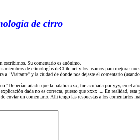
ología de cirro
en escribirnos. Su comentario es anónimo.
os miembros de etimologías.deChile.net y los usamos para mejorar nuest
ira a "Visitante" y la ciudad de donde nos dejaste el comentario (usando 
mo "Deberían añadir que la palabra xxx, fue acuñada por yyy, en el año
plicación dada no es correcta, puesto que xxxx .... En realidad, esta p
 de enviar un comentario. Allí tengo las respuestas a los comentarios 