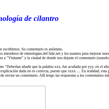
ología de cilantro
en escribirnos. Su comentario es anónimo.
os miembros de etimologías.deChile.net y los usamos para mejorar nuest
ira a "Visitante" y la ciudad de donde nos dejaste el comentario (usando 
mo "Deberían añadir que la palabra xxx, fue acuñada por yyy, en el año
plicación dada no es correcta, puesto que xxxx .... En realidad, esta p
 de enviar un comentario. Allí tengo las respuestas a los comentarios 