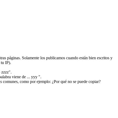
ras páginas. Solamente los publicamos cuando están bien escritos y
tu IP).
 zzzz".
alabra viene de ... yyy ".
más comunes, como por ejemplo: ¿Por qué no se puede copiar?