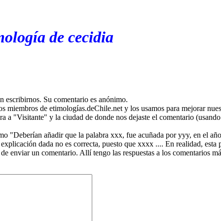
mología de cecidia
en escribirnos. Su comentario es anónimo.
os miembros de etimologías.deChile.net y los usamos para mejorar nuest
ira a "Visitante" y la ciudad de donde nos dejaste el comentario (usando 
mo "Deberían añadir que la palabra xxx, fue acuñada por yyy, en el año
plicación dada no es correcta, puesto que xxxx .... En realidad, esta p
 de enviar un comentario. Allí tengo las respuestas a los comentarios 