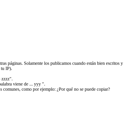
ras páginas. Solamente los publicamos cuando están bien escritos y
tu IP).
 zzzz".
alabra viene de ... yyy ".
más comunes, como por ejemplo: ¿Por qué no se puede copiar?