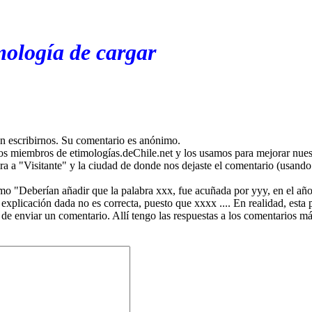
mología de cargar
en escribirnos. Su comentario es anónimo.
os miembros de etimologías.deChile.net y los usamos para mejorar nuest
ira a "Visitante" y la ciudad de donde nos dejaste el comentario (usando 
mo "Deberían añadir que la palabra xxx, fue acuñada por yyy, en el año
plicación dada no es correcta, puesto que xxxx .... En realidad, esta p
 de enviar un comentario. Allí tengo las respuestas a los comentarios 