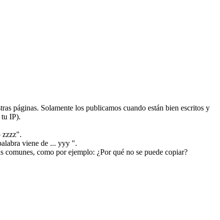
ras páginas. Solamente los publicamos cuando están bien escritos y
tu IP).
 zzzz".
alabra viene de ... yyy ".
más comunes, como por ejemplo: ¿Por qué no se puede copiar?