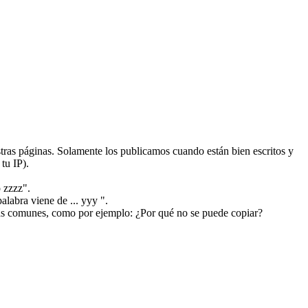
ras páginas. Solamente los publicamos cuando están bien escritos y
tu IP).
 zzzz".
alabra viene de ... yyy ".
más comunes, como por ejemplo: ¿Por qué no se puede copiar?