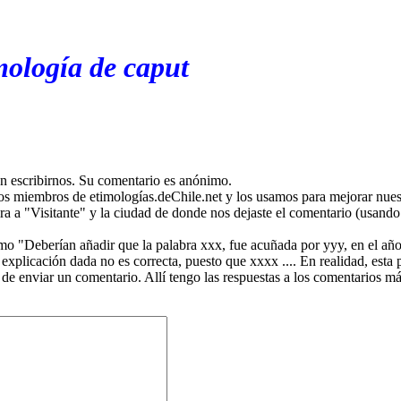
mología de caput
en escribirnos. Su comentario es anónimo.
os miembros de etimologías.deChile.net y los usamos para mejorar nuest
ira a "Visitante" y la ciudad de donde nos dejaste el comentario (usando 
mo "Deberían añadir que la palabra xxx, fue acuñada por yyy, en el año
plicación dada no es correcta, puesto que xxxx .... En realidad, esta p
 de enviar un comentario. Allí tengo las respuestas a los comentarios 