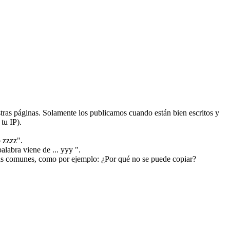
ras páginas. Solamente los publicamos cuando están bien escritos y
tu IP).
 zzzz".
alabra viene de ... yyy ".
más comunes, como por ejemplo: ¿Por qué no se puede copiar?