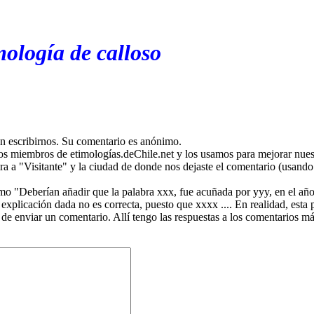
mología de calloso
en escribirnos. Su comentario es anónimo.
os miembros de etimologías.deChile.net y los usamos para mejorar nuest
ira a "Visitante" y la ciudad de donde nos dejaste el comentario (usando 
mo "Deberían añadir que la palabra xxx, fue acuñada por yyy, en el año
plicación dada no es correcta, puesto que xxxx .... En realidad, esta p
 de enviar un comentario. Allí tengo las respuestas a los comentarios 