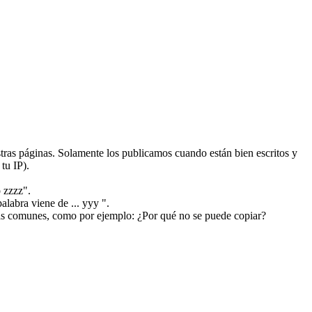
ras páginas. Solamente los publicamos cuando están bien escritos y
tu IP).
 zzzz".
alabra viene de ... yyy ".
más comunes, como por ejemplo: ¿Por qué no se puede copiar?