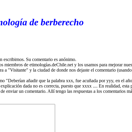
mología de berberecho
en escribirnos. Su comentario es anónimo.
os miembros de etimologías.deChile.net y los usamos para mejorar nuest
ira a "Visitante" y la ciudad de donde nos dejaste el comentario (usando 
mo "Deberían añadir que la palabra xxx, fue acuñada por yyy, en el año
plicación dada no es correcta, puesto que xxxx .... En realidad, esta p
 de enviar un comentario. Allí tengo las respuestas a los comentarios 