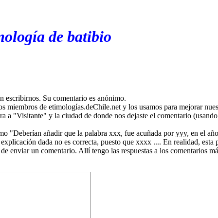
mología de batibio
en escribirnos. Su comentario es anónimo.
os miembros de etimologías.deChile.net y los usamos para mejorar nuest
ira a "Visitante" y la ciudad de donde nos dejaste el comentario (usando 
mo "Deberían añadir que la palabra xxx, fue acuñada por yyy, en el año
plicación dada no es correcta, puesto que xxxx .... En realidad, esta p
 de enviar un comentario. Allí tengo las respuestas a los comentarios 