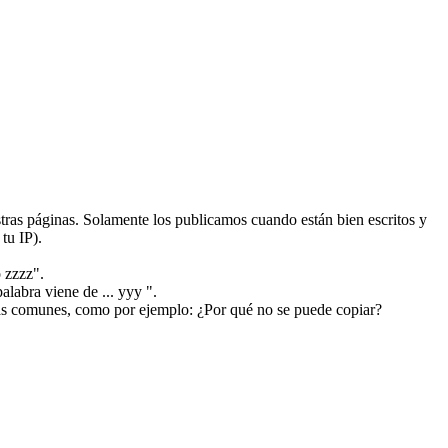
ras páginas. Solamente los publicamos cuando están bien escritos y
tu IP).
 zzzz".
alabra viene de ... yyy ".
más comunes, como por ejemplo: ¿Por qué no se puede copiar?