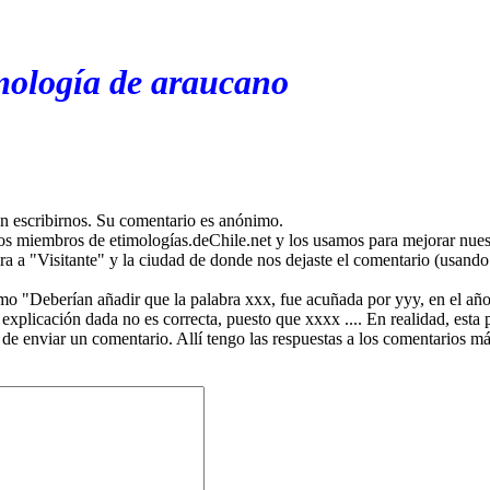
mología de araucano
en escribirnos. Su comentario es anónimo.
os miembros de etimologías.deChile.net y los usamos para mejorar nuest
ira a "Visitante" y la ciudad de donde nos dejaste el comentario (usando 
mo "Deberían añadir que la palabra xxx, fue acuñada por yyy, en el año
plicación dada no es correcta, puesto que xxxx .... En realidad, esta p
 de enviar un comentario. Allí tengo las respuestas a los comentarios 