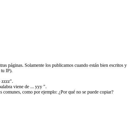
ras páginas. Solamente los publicamos cuando están bien escritos y
tu IP).
 zzzz".
alabra viene de ... yyy ".
más comunes, como por ejemplo: ¿Por qué no se puede copiar?