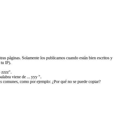
ras páginas. Solamente los publicamos cuando están bien escritos y
tu IP).
 zzzz".
alabra viene de ... yyy ".
más comunes, como por ejemplo: ¿Por qué no se puede copiar?