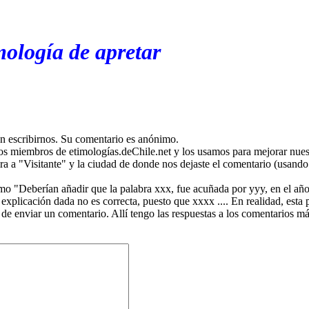
mología de apretar
en escribirnos. Su comentario es anónimo.
os miembros de etimologías.deChile.net y los usamos para mejorar nuest
ira a "Visitante" y la ciudad de donde nos dejaste el comentario (usando 
mo "Deberían añadir que la palabra xxx, fue acuñada por yyy, en el año
plicación dada no es correcta, puesto que xxxx .... En realidad, esta p
 de enviar un comentario. Allí tengo las respuestas a los comentarios 