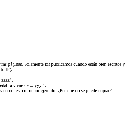
ras páginas. Solamente los publicamos cuando están bien escritos y
tu IP).
 zzzz".
alabra viene de ... yyy ".
más comunes, como por ejemplo: ¿Por qué no se puede copiar?