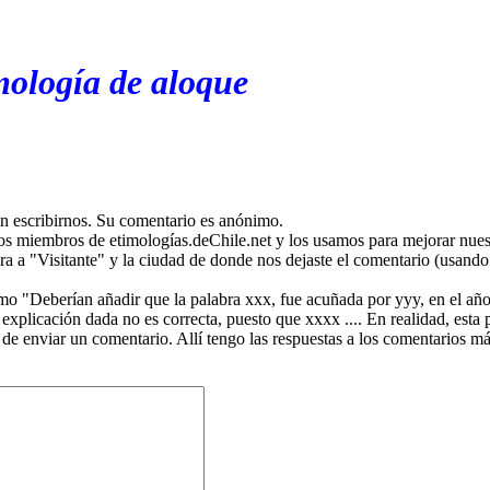
mología de aloque
en escribirnos. Su comentario es anónimo.
os miembros de etimologías.deChile.net y los usamos para mejorar nuest
ira a "Visitante" y la ciudad de donde nos dejaste el comentario (usando 
mo "Deberían añadir que la palabra xxx, fue acuñada por yyy, en el año
plicación dada no es correcta, puesto que xxxx .... En realidad, esta p
 de enviar un comentario. Allí tengo las respuestas a los comentarios 