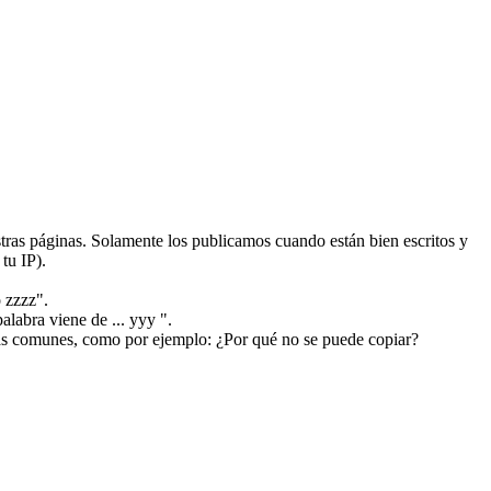
ras páginas. Solamente los publicamos cuando están bien escritos y
tu IP).
 zzzz".
alabra viene de ... yyy ".
más comunes, como por ejemplo: ¿Por qué no se puede copiar?