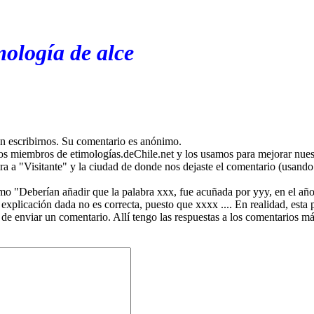
mología de alce
en escribirnos. Su comentario es anónimo.
os miembros de etimologías.deChile.net y los usamos para mejorar nuest
ira a "Visitante" y la ciudad de donde nos dejaste el comentario (usando 
mo "Deberían añadir que la palabra xxx, fue acuñada por yyy, en el año
plicación dada no es correcta, puesto que xxxx .... En realidad, esta p
 de enviar un comentario. Allí tengo las respuestas a los comentarios 