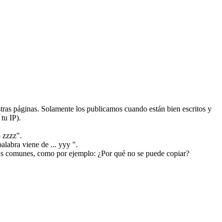
ras páginas. Solamente los publicamos cuando están bien escritos y
tu IP).
 zzzz".
alabra viene de ... yyy ".
más comunes, como por ejemplo: ¿Por qué no se puede copiar?