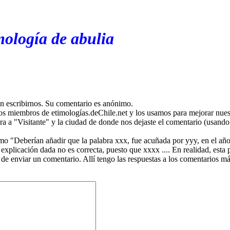
mología de abulia
en escribirnos. Su comentario es anónimo.
os miembros de etimologías.deChile.net y los usamos para mejorar nuest
ira a "Visitante" y la ciudad de donde nos dejaste el comentario (usando 
mo "Deberían añadir que la palabra xxx, fue acuñada por yyy, en el año
plicación dada no es correcta, puesto que xxxx .... En realidad, esta p
 de enviar un comentario. Allí tengo las respuestas a los comentarios 