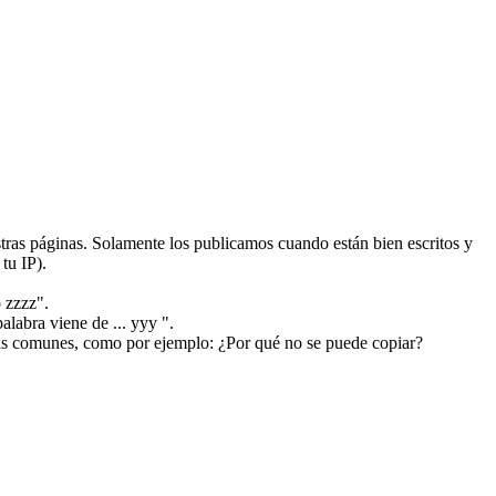
ras páginas. Solamente los publicamos cuando están bien escritos y
tu IP).
 zzzz".
alabra viene de ... yyy ".
más comunes, como por ejemplo: ¿Por qué no se puede copiar?