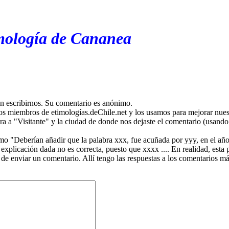
imología de Cananea
en escribirnos. Su comentario es anónimo.
os miembros de etimologías.deChile.net y los usamos para mejorar nuest
ira a "Visitante" y la ciudad de donde nos dejaste el comentario (usando 
mo "Deberían añadir que la palabra xxx, fue acuñada por yyy, en el año
plicación dada no es correcta, puesto que xxxx .... En realidad, esta p
 de enviar un comentario. Allí tengo las respuestas a los comentarios 