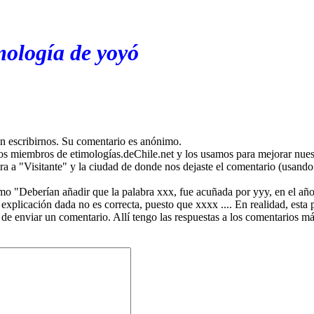
mología de yoyó
en escribirnos. Su comentario es anónimo.
os miembros de etimologías.deChile.net y los usamos para mejorar nuest
ira a "Visitante" y la ciudad de donde nos dejaste el comentario (usando 
mo "Deberían añadir que la palabra xxx, fue acuñada por yyy, en el año
plicación dada no es correcta, puesto que xxxx .... En realidad, esta p
 de enviar un comentario. Allí tengo las respuestas a los comentarios 