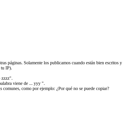
ras páginas. Solamente los publicamos cuando están bien escritos y
tu IP).
 zzzz".
alabra viene de ... yyy ".
más comunes, como por ejemplo: ¿Por qué no se puede copiar?