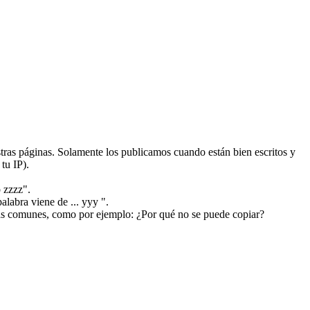
ras páginas. Solamente los publicamos cuando están bien escritos y
tu IP).
 zzzz".
alabra viene de ... yyy ".
más comunes, como por ejemplo: ¿Por qué no se puede copiar?