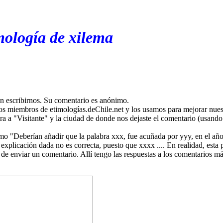
mología de xilema
en escribirnos. Su comentario es anónimo.
os miembros de etimologías.deChile.net y los usamos para mejorar nuest
ira a "Visitante" y la ciudad de donde nos dejaste el comentario (usando 
mo "Deberían añadir que la palabra xxx, fue acuñada por yyy, en el año
plicación dada no es correcta, puesto que xxxx .... En realidad, esta p
 de enviar un comentario. Allí tengo las respuestas a los comentarios 