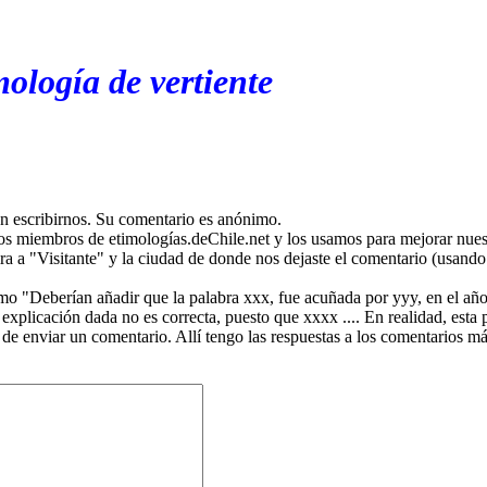
ología de vertiente
en escribirnos. Su comentario es anónimo.
os miembros de etimologías.deChile.net y los usamos para mejorar nuest
ira a "Visitante" y la ciudad de donde nos dejaste el comentario (usando 
mo "Deberían añadir que la palabra xxx, fue acuñada por yyy, en el año
plicación dada no es correcta, puesto que xxxx .... En realidad, esta p
 de enviar un comentario. Allí tengo las respuestas a los comentarios 