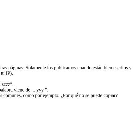
ras páginas. Solamente los publicamos cuando están bien escritos y
tu IP).
 zzzz".
alabra viene de ... yyy ".
más comunes, como por ejemplo: ¿Por qué no se puede copiar?