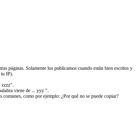
ras páginas. Solamente los publicamos cuando están bien escritos y
tu IP).
 zzzz".
alabra viene de ... yyy ".
más comunes, como por ejemplo: ¿Por qué no se puede copiar?