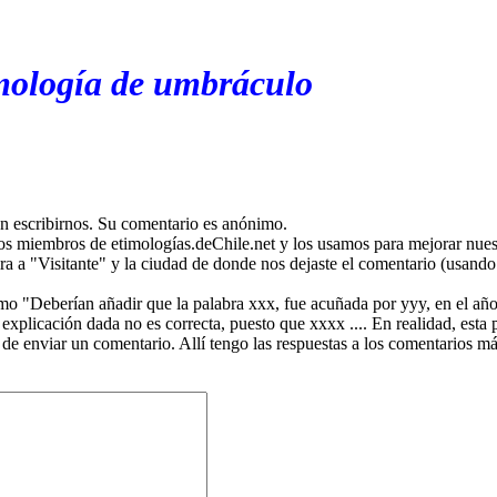
imología de umbráculo
en escribirnos. Su comentario es anónimo.
os miembros de etimologías.deChile.net y los usamos para mejorar nuest
ira a "Visitante" y la ciudad de donde nos dejaste el comentario (usando 
mo "Deberían añadir que la palabra xxx, fue acuñada por yyy, en el año
plicación dada no es correcta, puesto que xxxx .... En realidad, esta p
 de enviar un comentario. Allí tengo las respuestas a los comentarios 