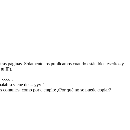
ras páginas. Solamente los publicamos cuando están bien escritos y
tu IP).
 zzzz".
alabra viene de ... yyy ".
más comunes, como por ejemplo: ¿Por qué no se puede copiar?