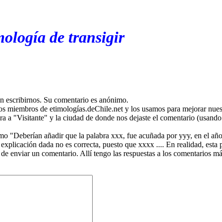
ología de transigir
en escribirnos. Su comentario es anónimo.
os miembros de etimologías.deChile.net y los usamos para mejorar nuest
ira a "Visitante" y la ciudad de donde nos dejaste el comentario (usando 
mo "Deberían añadir que la palabra xxx, fue acuñada por yyy, en el año
plicación dada no es correcta, puesto que xxxx .... En realidad, esta p
 de enviar un comentario. Allí tengo las respuestas a los comentarios 