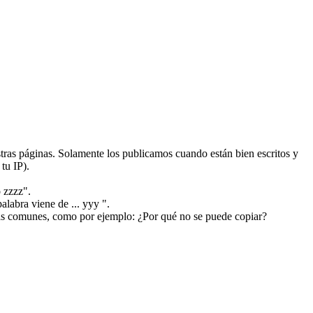
ras páginas. Solamente los publicamos cuando están bien escritos y
tu IP).
 zzzz".
alabra viene de ... yyy ".
más comunes, como por ejemplo: ¿Por qué no se puede copiar?