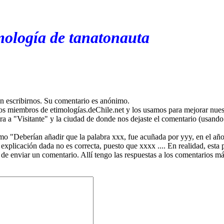
mología de tanatonauta
en escribirnos. Su comentario es anónimo.
os miembros de etimologías.deChile.net y los usamos para mejorar nuest
ira a "Visitante" y la ciudad de donde nos dejaste el comentario (usando 
mo "Deberían añadir que la palabra xxx, fue acuñada por yyy, en el año
plicación dada no es correcta, puesto que xxxx .... En realidad, esta p
 de enviar un comentario. Allí tengo las respuestas a los comentarios 