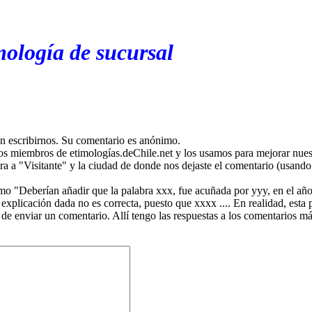
mología de sucursal
en escribirnos. Su comentario es anónimo.
os miembros de etimologías.deChile.net y los usamos para mejorar nuest
ira a "Visitante" y la ciudad de donde nos dejaste el comentario (usando 
mo "Deberían añadir que la palabra xxx, fue acuñada por yyy, en el año
plicación dada no es correcta, puesto que xxxx .... En realidad, esta p
 de enviar un comentario. Allí tengo las respuestas a los comentarios 