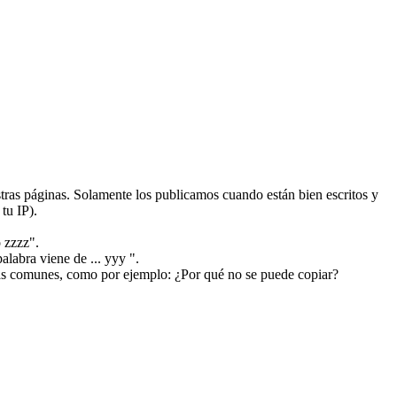
ras páginas. Solamente los publicamos cuando están bien escritos y
tu IP).
 zzzz".
alabra viene de ... yyy ".
más comunes, como por ejemplo: ¿Por qué no se puede copiar?