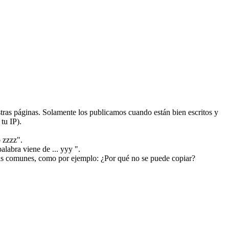
ras páginas. Solamente los publicamos cuando están bien escritos y
tu IP).
 zzzz".
alabra viene de ... yyy ".
más comunes, como por ejemplo: ¿Por qué no se puede copiar?