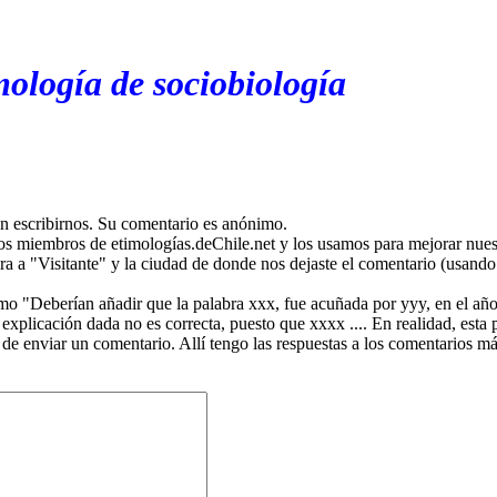
mología de sociobiología
en escribirnos. Su comentario es anónimo.
os miembros de etimologías.deChile.net y los usamos para mejorar nuest
ira a "Visitante" y la ciudad de donde nos dejaste el comentario (usando 
mo "Deberían añadir que la palabra xxx, fue acuñada por yyy, en el año
plicación dada no es correcta, puesto que xxxx .... En realidad, esta p
 de enviar un comentario. Allí tengo las respuestas a los comentarios 