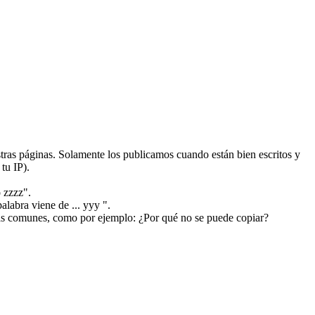
ras páginas. Solamente los publicamos cuando están bien escritos y
tu IP).
 zzzz".
alabra viene de ... yyy ".
más comunes, como por ejemplo: ¿Por qué no se puede copiar?