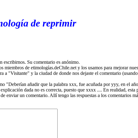
mología de reprimir
en escribirnos. Su comentario es anónimo.
os miembros de etimologías.deChile.net y los usamos para mejorar nuest
ira a "Visitante" y la ciudad de donde nos dejaste el comentario (usando 
mo "Deberían añadir que la palabra xxx, fue acuñada por yyy, en el año
plicación dada no es correcta, puesto que xxxx .... En realidad, esta p
 de enviar un comentario. Allí tengo las respuestas a los comentarios 