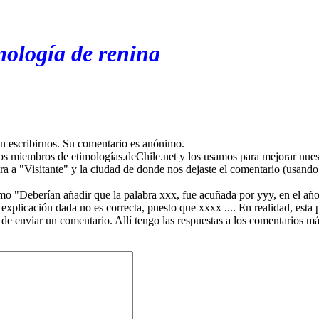
mología de renina
en escribirnos. Su comentario es anónimo.
os miembros de etimologías.deChile.net y los usamos para mejorar nuest
ira a "Visitante" y la ciudad de donde nos dejaste el comentario (usando 
mo "Deberían añadir que la palabra xxx, fue acuñada por yyy, en el año
plicación dada no es correcta, puesto que xxxx .... En realidad, esta p
 de enviar un comentario. Allí tengo las respuestas a los comentarios 