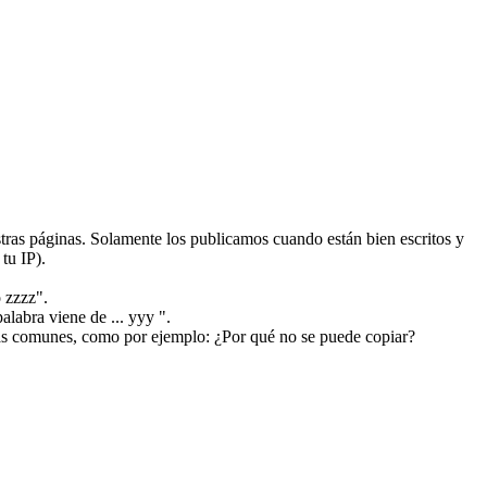
ras páginas. Solamente los publicamos cuando están bien escritos y
tu IP).
 zzzz".
alabra viene de ... yyy ".
más comunes, como por ejemplo: ¿Por qué no se puede copiar?