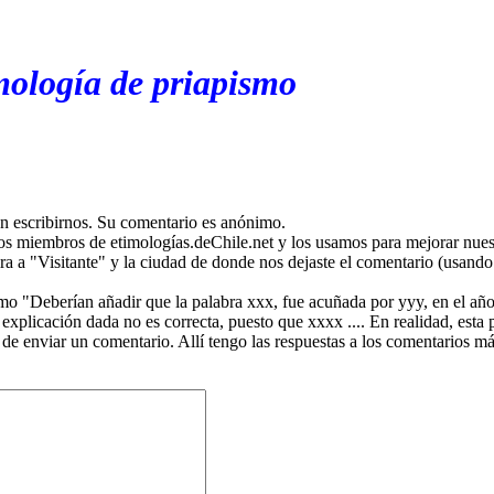
mología de priapismo
en escribirnos. Su comentario es anónimo.
os miembros de etimologías.deChile.net y los usamos para mejorar nuest
ira a "Visitante" y la ciudad de donde nos dejaste el comentario (usando 
mo "Deberían añadir que la palabra xxx, fue acuñada por yyy, en el año
plicación dada no es correcta, puesto que xxxx .... En realidad, esta p
 de enviar un comentario. Allí tengo las respuestas a los comentarios 