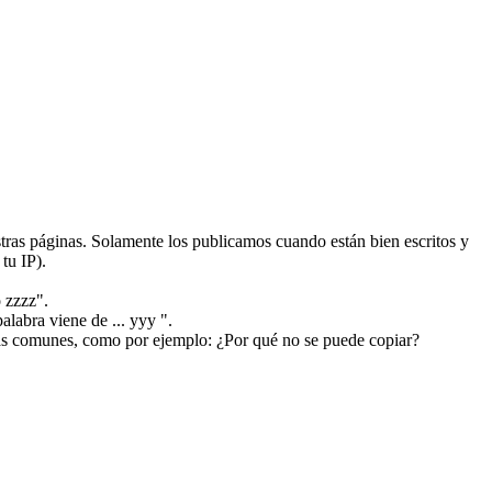
ras páginas. Solamente los publicamos cuando están bien escritos y
tu IP).
 zzzz".
alabra viene de ... yyy ".
más comunes, como por ejemplo: ¿Por qué no se puede copiar?