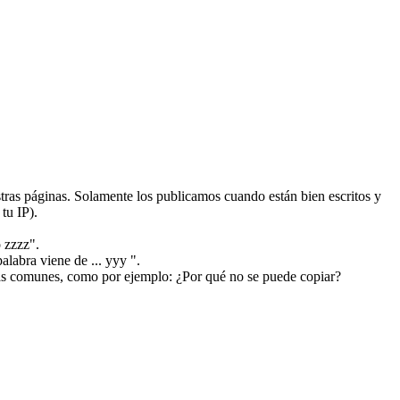
ras páginas. Solamente los publicamos cuando están bien escritos y
tu IP).
 zzzz".
alabra viene de ... yyy ".
más comunes, como por ejemplo: ¿Por qué no se puede copiar?