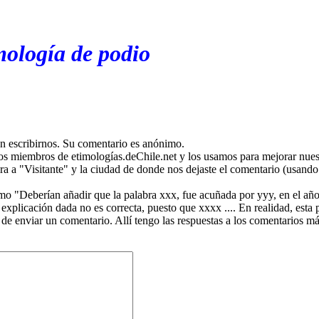
mología de podio
en escribirnos. Su comentario es anónimo.
os miembros de etimologías.deChile.net y los usamos para mejorar nuest
ira a "Visitante" y la ciudad de donde nos dejaste el comentario (usando 
mo "Deberían añadir que la palabra xxx, fue acuñada por yyy, en el año
plicación dada no es correcta, puesto que xxxx .... En realidad, esta p
 de enviar un comentario. Allí tengo las respuestas a los comentarios 