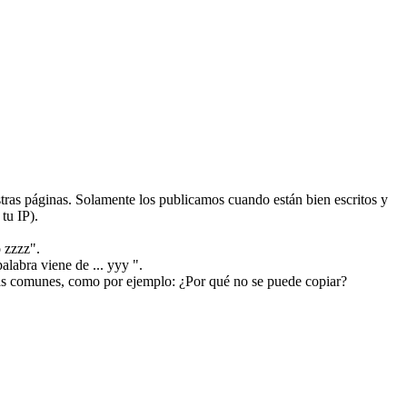
ras páginas. Solamente los publicamos cuando están bien escritos y
tu IP).
 zzzz".
alabra viene de ... yyy ".
más comunes, como por ejemplo: ¿Por qué no se puede copiar?