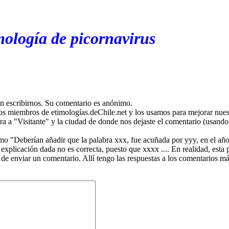
mología de picornavirus
en escribirnos. Su comentario es anónimo.
os miembros de etimologías.deChile.net y los usamos para mejorar nuest
ira a "Visitante" y la ciudad de donde nos dejaste el comentario (usando 
mo "Deberían añadir que la palabra xxx, fue acuñada por yyy, en el año
plicación dada no es correcta, puesto que xxxx .... En realidad, esta p
 de enviar un comentario. Allí tengo las respuestas a los comentarios 