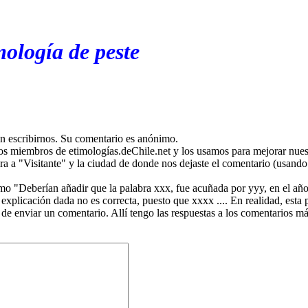
mología de peste
en escribirnos. Su comentario es anónimo.
os miembros de etimologías.deChile.net y los usamos para mejorar nuest
ira a "Visitante" y la ciudad de donde nos dejaste el comentario (usando 
mo "Deberían añadir que la palabra xxx, fue acuñada por yyy, en el año
plicación dada no es correcta, puesto que xxxx .... En realidad, esta p
 de enviar un comentario. Allí tengo las respuestas a los comentarios 