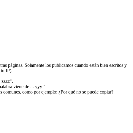
ras páginas. Solamente los publicamos cuando están bien escritos y
tu IP).
 zzzz".
alabra viene de ... yyy ".
más comunes, como por ejemplo: ¿Por qué no se puede copiar?