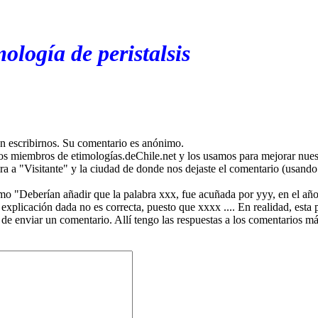
ología de peristalsis
en escribirnos. Su comentario es anónimo.
os miembros de etimologías.deChile.net y los usamos para mejorar nuest
ira a "Visitante" y la ciudad de donde nos dejaste el comentario (usando 
mo "Deberían añadir que la palabra xxx, fue acuñada por yyy, en el año
plicación dada no es correcta, puesto que xxxx .... En realidad, esta p
 de enviar un comentario. Allí tengo las respuestas a los comentarios 