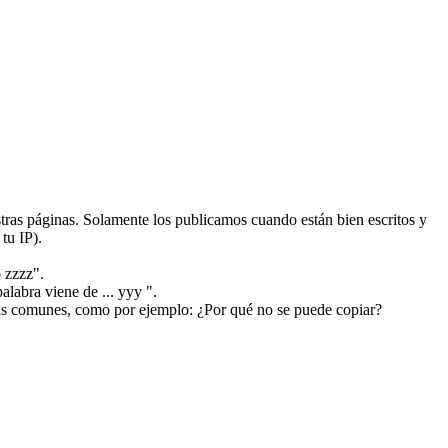
ras páginas. Solamente los publicamos cuando están bien escritos y
tu IP).
 zzzz".
alabra viene de ... yyy ".
más comunes, como por ejemplo: ¿Por qué no se puede copiar?