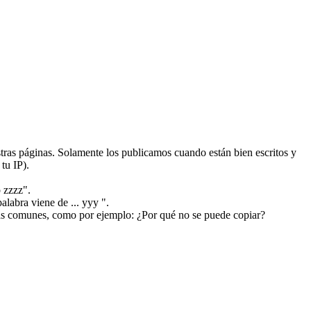
ras páginas. Solamente los publicamos cuando están bien escritos y
tu IP).
 zzzz".
alabra viene de ... yyy ".
más comunes, como por ejemplo: ¿Por qué no se puede copiar?