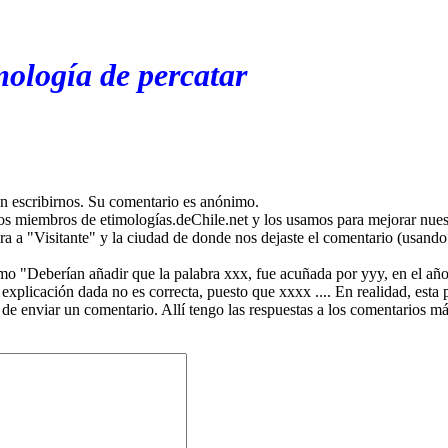
mología de percatar
en escribirnos. Su comentario es anónimo.
os miembros de etimologías.deChile.net y los usamos para mejorar nuest
ira a "Visitante" y la ciudad de donde nos dejaste el comentario (usando 
mo "Deberían añadir que la palabra xxx, fue acuñada por yyy, en el año
plicación dada no es correcta, puesto que xxxx .... En realidad, esta p
 de enviar un comentario. Allí tengo las respuestas a los comentarios 