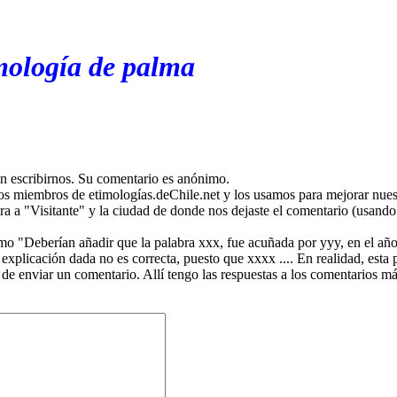
mología de palma
en escribirnos. Su comentario es anónimo.
os miembros de etimologías.deChile.net y los usamos para mejorar nuest
ira a "Visitante" y la ciudad de donde nos dejaste el comentario (usando 
mo "Deberían añadir que la palabra xxx, fue acuñada por yyy, en el año
plicación dada no es correcta, puesto que xxxx .... En realidad, esta p
 de enviar un comentario. Allí tengo las respuestas a los comentarios 