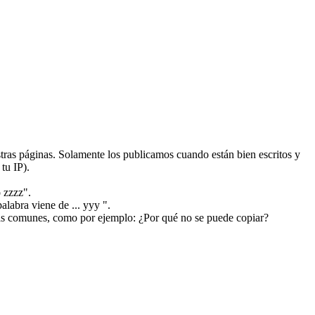
ras páginas. Solamente los publicamos cuando están bien escritos y
tu IP).
 zzzz".
alabra viene de ... yyy ".
más comunes, como por ejemplo: ¿Por qué no se puede copiar?