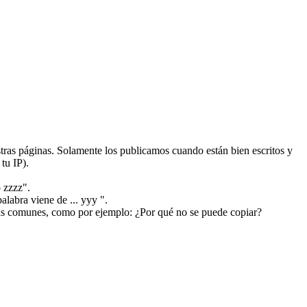
ras páginas. Solamente los publicamos cuando están bien escritos y
tu IP).
 zzzz".
alabra viene de ... yyy ".
más comunes, como por ejemplo: ¿Por qué no se puede copiar?