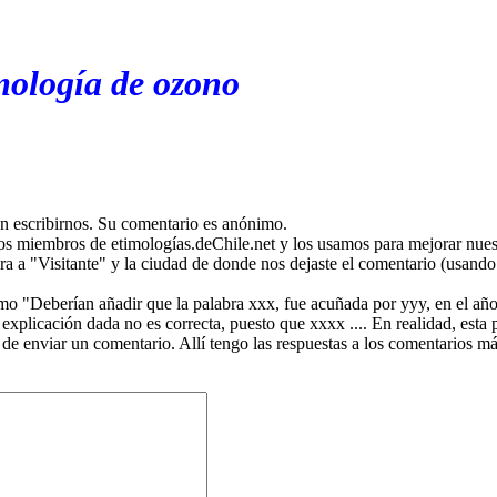
mología de ozono
en escribirnos. Su comentario es anónimo.
os miembros de etimologías.deChile.net y los usamos para mejorar nuest
ira a "Visitante" y la ciudad de donde nos dejaste el comentario (usando 
mo "Deberían añadir que la palabra xxx, fue acuñada por yyy, en el año
plicación dada no es correcta, puesto que xxxx .... En realidad, esta p
 de enviar un comentario. Allí tengo las respuestas a los comentarios 